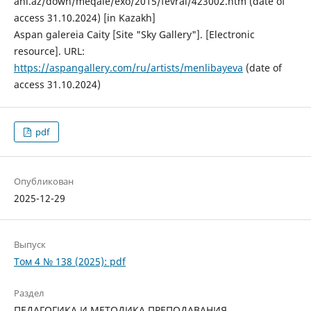
anl.az/down/meqale/exo/2015/fevral/423002.htm (date of
access 31.10.2024) [in Kazakh]
Aspan galereia Caity [Site "Sky Gallery"]. [Electronic
resource]. URL:
https://aspangallery.com/ru/artists/menlibayeva
(date of
access 31.10.2024)
pdf
Опубликован
2025-12-29
Выпуск
Том 4 № 138 (2025): pdf
Раздел
ПЕДАГОГИКА И МЕТОДИКА ПРЕПОДАВАНИЯ