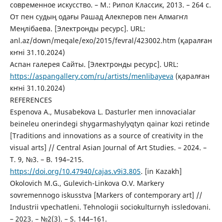
современное искусство. – М.: Рипол Классик, 2013. – 264 с.
От пен судың одағы Рашад Алекперов пен Алмагҥл
Меңлібаева. [Электронды ресурс]. URL:
anl.az/down/meqale/exo/2015/fevral/423002.htm (қаралған
кҥні 31.10.2024)
Аспан галерея Cайты. [Электронды ресурс]. URL:
https://aspangallery.com/ru/artists/menlibayeva
(қаралған
кҥні 31.10.2024)
REFERENCES
Espenova A., Musabekova L. Dasturler men innovacialar
beineleu onerіndegі shygarmashylyqtyn qainar kozі retіnde
[Traditions and innovations as a source of creativity in the
visual arts] // Central Asian Journal of Art Studies. – 2024. –
T. 9, №3. – B. 194–215.
https://doi.org/10.47940/cajas.v9i3.805
. [in Kazakh]
Okolovich M.G., Gulevich-Linkova O.V. Markery
sovremennogo iskusstva [Markers of contemporary art] //
Industrii vpechatleni. Tehnologii sociokulturnyh issledovani.
– 2023. – №2(3). – S. 144–161.