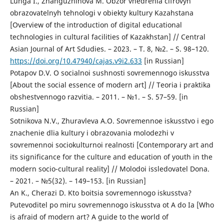
Lunga I., Zhanguzhinova M. Obzor vnedrenia cifrovyh
obrazovatelnyh tehnologi v obiekty kultury Kazahstana
[Overview of the introduction of digital educational
technologies in cultural facilities of Kazakhstan] // Central
Asian Journal of Art Sdudies. – 2023. – T. 8, №2. – S. 98–120.
https://doi.org/10.47940/cajas.v9i2.633
[in Russian]
Potapov D.V. O socialnoi sushnosti sovremennogo iskusstva
[About the social essence of modern art] // Teoria i praktika
obshestvennogo razvitia. – 2011. – №1. – S. 57–59. [in
Russian]
Sotnikova N.V., Zhuravleva A.O. Sovremennoe iskusstvo i ego
znachenie dlia kultury i obrazovania molodezhi v
sovremennoi sociokulturnoi realnosti [Contemporary art and
its significance for the culture and education of youth in the
modern socio-cultural reality] // Molodoi issledovatel Dona.
– 2021. – №5(32). – 149–153. [in Russian]
An K., Cherazi D. Kto boitsia sovremennogo iskusstva?
Putevoditel po miru sovremennogo iskusstva ot A do Ia [Who
is afraid of modern art? A guide to the world of