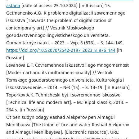
astana
(date of access 25.10.2024) [in Russian] 15.
Getmanenko A.O. K probleme digitalizacii sovremennogo
iskusstva [Towards the problem of digitalization of
contemporary art] // Vestnik Moskovskogo
gosudarstvennogo lingvisticheskogo universiteta.
Gumanitarnye nauki. – 2023. – Vyp. 8 (876). – S. 144–149.
https://doi.org/10.52070/2542-2197_2023_8_876_144
[in
Russian]
Levanova E.F. Covremennoe iskusstvo i ego mnogomernost
[Modern art and its multidimensionality] // Vestnik
Tomskogo gosudarstvennogo universiteta. Kulturologia i
iskusstvovedenie. – 2014. – №3 (15). – S. 14–19. [in Russian]
Toporkov A.K. Tehnicheski byt i sovremennoe iskusstvo
[Technical life and modern art]. – M.: Ripol Klassik, 2013. –
264 s. [in Russian]
Ot pen sudyn odagy Rashad Alekperov pen Almagul
Menlіbaeva [The Union of fire and water Rashad Alekperov
and Almagul Menlibayeva]. [Electronic resource]. URL: