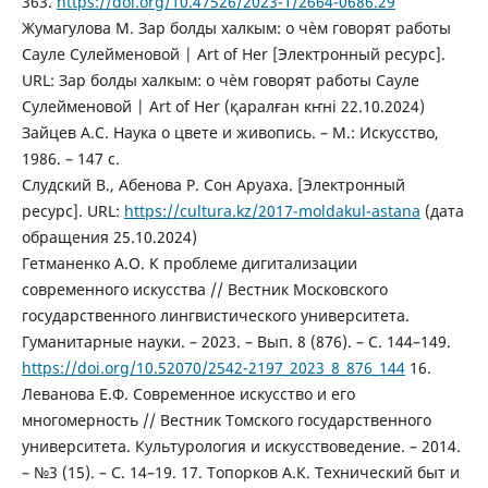
363.
https://doi.org/10.47526/2023-1/2664-0686.29
Жумагулова М. Зар болды халкым: о чѐм говорят работы
Сауле Сулейменовой | Art of Her [Электронный ресурс].
URL: Зар болды халкым: о чѐм говорят работы Сауле
Сулейменовой | Art of Her (қаралған кҥні 22.10.2024)
Зайцев А.С. Наука о цвете и живопись. – М.: Искусство,
1986. – 147 с.
Слудский В., Абенова Р. Сон Аруаха. [Электронный
ресурс]. URL:
https://cultura.kz/2017-moldakul-astana
(дата
обращения 25.10.2024)
Гетманенко А.О. К проблеме дигитализации
современного искусства // Вестник Московского
государственного лингвистического университета.
Гуманитарные науки. – 2023. – Вып. 8 (876). – С. 144–149.
https://doi.org/10.52070/2542-2197_2023_8_876_144
16.
Леванова Е.Ф. Cовременное искусство и его
многомерность // Вестник Томского государственного
университета. Культурология и искусствоведение. – 2014.
– №3 (15). – С. 14–19. 17. Топорков А.К. Технический быт и