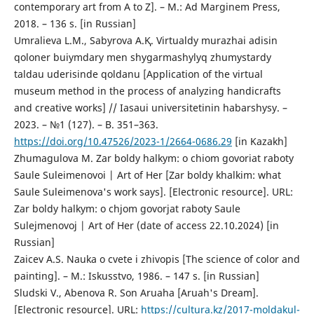
contemporary art from A to Z]. – M.: Ad Marginem Press,
2018. – 136 s. [in Russian]
Umralieva L.M., Sabyrova A.Қ. Virtualdy murazhai adіsіn
qoloner buiymdary men shygarmashylyq zhumystardy
taldau uderіsіnde qoldanu [Application of the virtual
museum method in the process of analyzing handicrafts
and creative works] // Iasaui universitetіnіn habarshysy. –
2023. – №1 (127). – B. 351–363.
https://doi.org/10.47526/2023-1/2664-0686.29
[in Kazakh]
Zhumagulova M. Zar boldy halkym: o chiom govoriat raboty
Saule Suleimenovoi | Art of Her [Zar boldy khalkim: what
Saule Suleimenova's work says]. [Electronic resource]. URL:
Zar boldy halkym: o chjom govorjat raboty Saule
Sulejmenovoj | Art of Her (date of access 22.10.2024) [in
Russian]
Zaicev A.S. Nauka o cvete i zhivopis [The science of color and
painting]. – M.: Iskusstvo, 1986. – 147 s. [in Russian]
Sludski V., Abenova R. Son Aruaha [Aruah's Dream].
[Electronic resource]. URL:
https://cultura.kz/2017-moldakul-