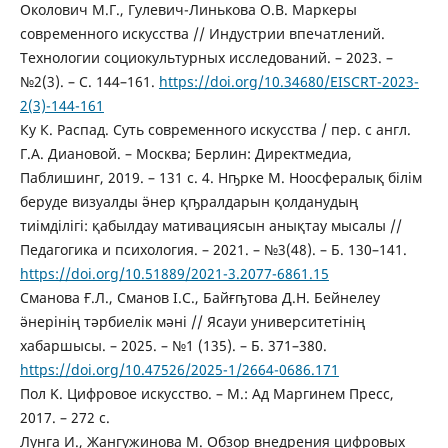
Околович М.Г., Гулевич-Линькова О.В. Маркеры
современного искусства // Индустрии впечатлений.
Технологии социокультурных исследований. – 2023. –
№2(3). – С. 144–161.
https://doi.org/10.34680/EISCRT-2023-
2(3)-144-161
Ку К. Распад. Суть современного искусства / пер. с англ.
Г.А. Диановой. – Москва; Берлин: Директмедиа,
Паблишинг, 2019. – 131 с. 4. Нҧрке М. Ноосфералық білім
беруде визуалды ӛнер қҧралдарын қолданудың
тиімділігі: қабылдау мативациясын анықтау мысалы //
Педагогика и психология. – 2021. – №3(48). – Б. 130–141.
https://doi.org/10.51889/2021-3.2077-6861.15
Сманова Ғ.Л., Сманов І.С., Байғҧтова Д.Н. Бейнелеу
ӛнерінің тәрбиелік мәні // Ясауи университетінің
хабаршысы. – 2025. – №1 (135). – Б. 371–380.
https://doi.org/10.47526/2025-1/2664-0686.171
Пол K. Цифровое искусство. – М.: Ад Маргинем Пресс,
2017. – 272 с.
Лунга И., Жангужинова М. Обзор внедрения цифровых