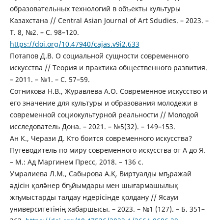
образовательных технологий в объекты культуры
Казахстана // Central Asian Journal of Art Sdudies. – 2023. –
Т. 8, №2. – С. 98–120.
https://doi.org/10.47940/cajas.v9i2.633
Потапов Д.В. О социальной сущности современного
искусства // Теория и практика общественного развития.
– 2011. – №1. – С. 57–59.
Сотникова Н.В., Журавлева А.О. Современное искусство и
его значение для культуры и образования молодежи в
современной социокультурной реальности // Молодой
исследователь Дона. – 2021. – №5(32). – 149–153.
Ан К., Черази Д. Кто боится современного искусства?
Путеводитель по миру современного искусства от А до Я.
– М.: Ад Маргинем Пресс, 2018. – 136 с.
Умралиева Л.М., Сабырова А.Қ. Виртуалды мҧражай
әдісін қолӛнер бҧйымдары мен шығармашылық
жҧмыстарды талдау ҥдерісінде қолдану // Ясауи
университетінің хабаршысы. – 2023. – №1 (127). – Б. 351–