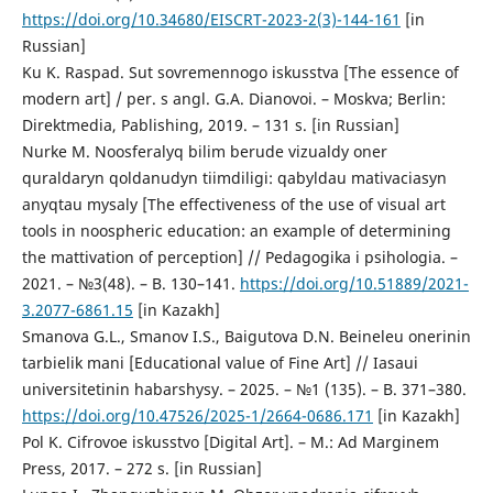
https://doi.org/10.34680/EISCRT-2023-2(3)-144-161
[in
Russian]
Ku K. Raspad. Sut sovremennogo iskusstva [The essence of
modern art] / per. s angl. G.A. Dianovoi. – Moskva; Berlin:
Direktmedia, Pablishing, 2019. – 131 s. [in Russian]
Nurke M. Noosferalyq bіlіm berude vizualdy oner
quraldaryn qoldanudyn tiіmdіlіgі: qabyldau mativaciasyn
anyqtau mysaly [The effectiveness of the use of visual art
tools in noospheric education: an example of determining
the mattivation of perception] // Pedagogika i psihologia. –
2021. – №3(48). – B. 130–141.
https://doi.org/10.51889/2021-
3.2077-6861.15
[in Kazakh]
Smanova G.L., Smanov І.S., Baigutova D.N. Beineleu onerіnіn
tarbielіk manі [Educational value of Fine Art] // Iasaui
universitetіnіn habarshysy. – 2025. – №1 (135). – B. 371–380.
https://doi.org/10.47526/2025-1/2664-0686.171
[in Kazakh]
Pol K. Cifrovoe iskusstvo [Digital Art]. – M.: Ad Marginem
Press, 2017. – 272 s. [in Russian]