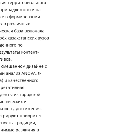
ния территориального
 принадлежности на
кже в формировании
ых в различных
ческая база включала
ѐх казахстанских вузов
едѐнного по
езультаты контент-
тивов.
а смешанном дизайне с
й анализ ANOVA, t-
а) и качественного
претативная
уденты из городской
истических и
ьность, достижения,
нстрируют приоритет
ность, традиции,
ачимые различия в