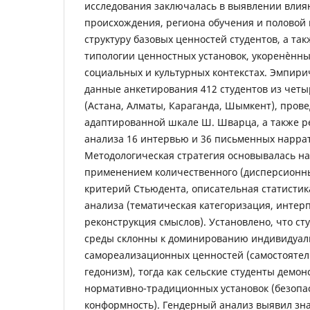
исследования заключалась в выявлении влия
происхождения, региона обучения и половой
структуру базовых ценностей студентов, а та
типологии ценностных установок, укоренѐнн
социальных и культурных контекстах. Эмпири
данные анкетирования 412 студентов из четыр
(Астана, Алматы, Караганда, Шымкент), пров
адаптированной шкале Ш. Шварца, а также р
анализа 16 интервью и 36 письменных нарра
Методологическая стратегия основывалась н
применением количественного (дисперсионны
критерий Стьюдента, описательная статистик
анализа (тематическая категоризация, интер
реконструкция смыслов). Установлено, что ст
среды склонны к доминированию индивидуал
самореализационных ценностей (самостоятел
гедонизм), тогда как сельские студенты демо
нормативно-традиционных установок (безопас
конформность). Гендерный анализ выявил зн