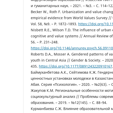
и гуманитарных наук. – 2021. – №3. – С. 114–12
Becker W., Roth F. Urbanization and value chang
empirical evidence from World Values Survey // 
Vol. 58, №9. – P. 1872–1893.
https://doi.org/10
Nisbett R.E., Wilson T.D. The influence of urba
cognitive and value systems // Annual Review of 
56. – P. 231–248.
https://doi.org/10.1146/annurev.psych.56.0911
Roberts D.A., Mosser A. Gendered patterns of v
youth in Central Asia // Gender & Society. – 2020.
435.
https://doi.org/10.1177/0891243220910167
Баймуханбетова А.К., Сейтимова К.Ж. Гендер
ценностных установках молодежи в Казахстане
Абая. Серия «Психология». – 2020. – №2(63). – С
Жакупов К.М. Региональные особенности моти
социокультурный анализ // Проблемы соврем
образования. – 2019. – №12(145). – С. 88–94.
Курманбаева С.Ж. Влияние образовательной 