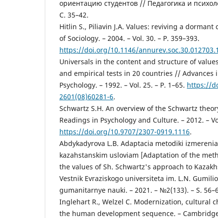
ориентацию студентов // Педагогика и психолог
С. 35–42.
Hitlin S., Piliavin J.A. Values: reviving a dorman
of Sociology. – 2004. – Vol. 30. – P. 359–393.
https://doi.org/10.1146/annurev.soc.30.012703
Universals in the content and structure of value
and empirical tests in 20 countries // Advances 
Psychology. – 1992. – Vol. 25. – P. 1–65.
https://d
2601(08)60281-6
.
Schwartz S.H. An overview of the Schwartz theory
Readings in Psychology and Culture. – 2012. – Vo
https://doi.org/10.9707/2307-0919.1116
.
Abdykadyrova L.B. Adaptacia metodiki izmerenia
kazahstanskim usloviam [Adaptation of the met
the values of Sh. Schwartz's approach to Kazakh
Vestnik Evraziskogo universiteta im. L.N. Gumilio
gumanitarnye nauki. – 2021. – №2(133). – S. 56–6
Inglehart R., Welzel C. Modernization, cultural
the human development sequence. – Cambridge