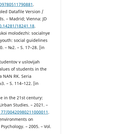
BO9780511790881
.
ed Datafile Version /
ds. – Madrid; Vienna: JD
10.14281/18241.18
.
skoi molodezhi: socialnye
 youth: social guidelines
0. – №2. – S. 17–28. [in
tudentov v uslovijah
lues of students in the
ia NAN RK. Seria
. – S. 114–122. [in
e in the 21st century:
Urban Studies. – 2021. –
.1177/00420980211000011
.
n environments on
Psychology. – 2005. – Vol.