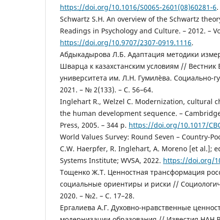
https://doi.org/10.1016/S0065-2601(08)60281-6
.
Schwartz S.H. An overview of the Schwartz theory
Readings in Psychology and Culture. – 2012. – Vo
https://doi.org/10.9707/2307-0919.1116
.
Абдыкадырова Л.Б. Адаптация методики изме
Шварца к казахстанским условиям // Вестник 
университета им. Л.Н. Гумилѐва. Социально-г
2021. – № 2(133). – С. 56–64.
Inglehart R., Welzel C. Modernization, cultural
the human development sequence. – Cambridge
Press, 2005. – 344 p.
https://doi.org/10.1017/C
World Values Survey: Round Seven – Country-Pool
C.W. Haerpfer, R. Inglehart, A. Moreno [et al.]; e
Systems Institute; WVSA, 2022.
https://doi.org/
Тощенко Ж.Т. Ценностная трансформация рос
социальные ориентиры и риски // Социологич
2020. – №2. – С. 17–28.
Ергалиева А.Г. Духовно-нравственные ценност
модернизации образования // Известия НАН 