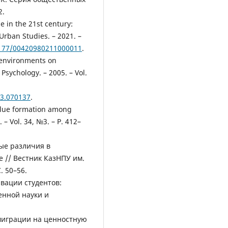
2.
e in the 21st century:
Urban Studies. – 2021. –
.1177/00420980211000011
.
n environments on
Psychology. – 2005. – Vol.
03.070137
.
alue formation among
 – Vol. 34, №3. – P. 412–
.
ные различия в
 // Вестник КазНПУ им.
. 50–56.
вации студентов:
енной науки и
миграции на ценностную