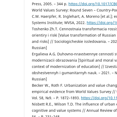
Press, 2005. – 344 p.
https://doi.org/10.1017/C
World Values Survey: Round Seven – Country-Pool
C.W. Haerpfer, R. Inglehart, A. Moreno [et al.]; e
Systems Institute; WVSA, 2022.
https://doi.org/
Toshenko Zh.T. Cennostnaia transformacia rossi
orientiry i riski [Value transformation of Russian
and risks] // Sociologicheskie issledovania. – 202
Russian]
Ergalieva A.G. Duhovno-nravstvennye cennosti s
modernizacii obrazovania [Spiritual and moral va
context of modernization of education] // Izvest
obshestvennyh i gumanitarnyh nauk. – 2021. – №3
Russian]
Becker W., Roth F. Urbanization and value chang
empirical evidence from World Values Survey // 
Vol. 58, №9. – P. 1872–1893.
https://doi.org/10
Nisbett R.E., Wilson T.D. The influence of urba
cognitive and value systems // Annual Review of 
56. – P. 231–248.