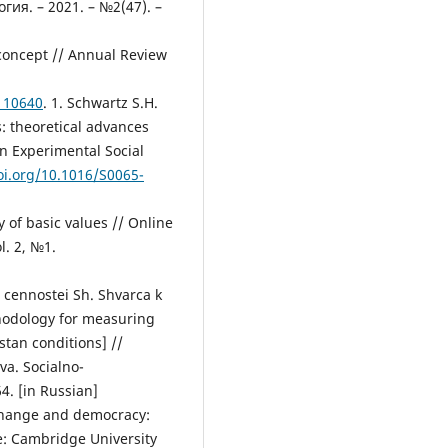
ия. – 2021. – №2(47). –
t concept // Annual Review
.110640
. 1. Schwartz S.H.
s: theoretical advances
in Experimental Social
oi.org/10.1016/S0065-
 of basic values // Online
l. 2, №1.
 cennostei Sh. Shvarca k
hodology for measuring
stan conditions] //
va. Socialno-
4. [in Russian]
 change and democracy:
: Cambridge University