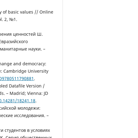
 of basic values // Online
l. 2, №1.
рения ценностей Ш.
Евразийского
уманитарные науки. –
 change and democracy:
: Cambridge University
BO9780511790881
.
ed Datafile Version /
ds. – Madrid; Vienna: JD
10.14281/18241.18
.
сийской молодежи:
еские исследования. –
и студентов в условиях
РК. Серия общественных