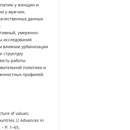
мпатию у женщин и
ию у мужчин.
качественных данных
:
тивный, умеренно-
ты исследования
м влиянии урбанизации
ю структуру
мость работы
овательной политики и
ценностных профилей.
cture of values:
ountries // Advances in
 – P. 1–65.