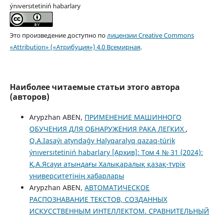
ýnıversıtetіnіń habarlary
Это произведение доступно по
лицензии Creative Commons
«Attribution» («Атрибуция») 4.0 Всемирная
.
Наиболее читаемые статьи этого автора
(авторов)
Arypzhan ABEN,
ПРИМЕНЕНИЕ МАШИННОГО
ОБУЧЕНИЯ ДЛЯ ОБНАРУЖЕНИЯ РАКА ЛЕГКИХ
,
Q.A.Iasaýı atyndaǵy Halyqaralyq qazaq-túrіk
ýnıversıtetіnіń habarlary [Архив]: Том 4 № 31 (2024):
Қ.А.Ясауи атындағы Халықаралық қазақ-түрік
университетінің хабарлары
Arypzhan ABEN,
АВТОМАТИЧЕСКОЕ
РАСПОЗНАВАНИЕ ТЕКСТОВ, СОЗДАННЫХ
ИСКУССТВЕННЫМ ИНТЕЛЛЕКТОМ. СРАВНИТЕЛЬНЫЙ