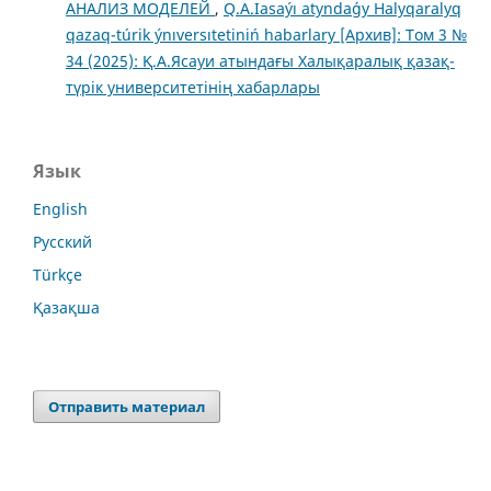
АНАЛИЗ МОДЕЛЕЙ
,
Q.A.Iasaýı atyndaǵy Halyqaralyq
qazaq-túrіk ýnıversıtetіnіń habarlary [Архив]: Том 3 №
34 (2025): Қ.А.Ясауи атындағы Халықаралық қазақ-
түрік университетінің хабарлары
Язык
English
Русский
Türkçe
Қазақша
Отправить материал