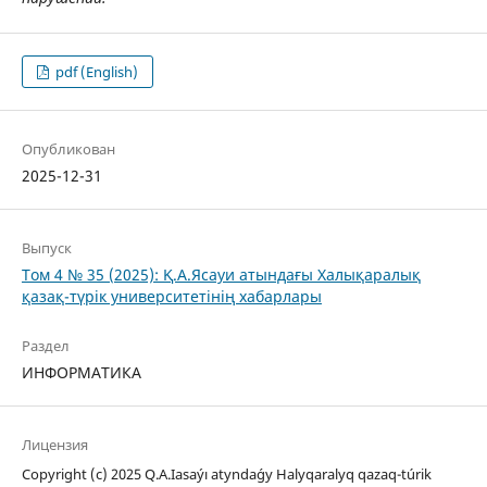
pdf (English)
Опубликован
2025-12-31
Выпуск
Том 4 № 35 (2025): Қ.А.Ясауи атындағы Халықаралық
қазақ-түрік университетінің хабарлары
Раздел
ИНФОРМАТИКА
Лицензия
Copyright (c) 2025 Q.A.Iasaýı atyndaǵy Halyqaralyq qazaq-túrіk