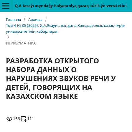
Q.A.Iasaýı atyndaǵy Halyqaralyq qazaq-túrіk ýnıversıtetіnіń habarlary [Архив]
Главная
/
Архивы
/
Том 4 № 35 (2025): Қ.А.Ясауи атындағы Халықаралық қазақ-түрік
университетінің хабарлары
/
ИНФОРМАТИКА
РАЗРАБОТКА ОТКРЫТОГО
НАБОРА ДАННЫХ О
НАРУШЕНИЯХ ЗВУКОВ РЕЧИ У
ДЕТЕЙ, ГОВОРЯЩИХ НА
КАЗАХСКОМ ЯЗЫКЕ
156
111