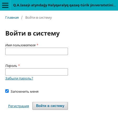
Q.A.Iasaýı atyndaǵy Halyqaralyq qazaq-túrіk ýnıversıtetіnіń habarlary [Архив]
Главная
/
Войти в систему
Войти в систему
Имя пользователя
*
Пароль
*
Забыли пароль?
Запомнить меня
Регистрация
Войти в систему