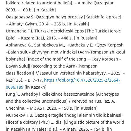
folklore related to ancient beliefs]. – Almaty: Qazaqstan,
2003. – 160 b. [in Kazakh]
Qasqabasov S. Qazaqtyn halyq prozasy [Kazakh folk prose].
– Almaty: Gylym, 2014. – 365 b. [in Kazakh]
Urmanche F.I. Tiurkski geroicheski epos [The Turkic Heroic
Epic]. – Kazan: IIaLI, 2015. – 448 s. [in Russian]
Abihanova G., Satinbekova M., Huatbekuly E. «Qozy Korpesh
–Baian sulu» zhyrynyn motiv indeksі (Aarn-Tompson zhіkteuі
boiynsha) [Index of the motif of the song ―Kozy Korpesh –
Bayan Sulu‖ (according to the Aarn-Thompson
classification)] // Iasaui universitetіnіn habarshysy. – 2025. –
№2(136). – B. 7–17.
https://doi.org/10.47526/2025-2/2664-
0686.189
[in Kazakh]
Iung K. Arhetipy i kollektinoe bessoznatelnoe [Archetypes
and the collective unconscious] / Perevod na rus. iaz. A.
Chechina. – M.: AST, 2020. – 150 s. [in Russian]
Nurbekov T.B. Qazaq ertegіlerіndegі alemnіn tіldіk beinesі:
Filosofia doktory (PhD) ... dis. [Linguistic picture of the world
in Kazakh Fairy Tales: dis.]. – Almaty, 2025. – 154 b. [in