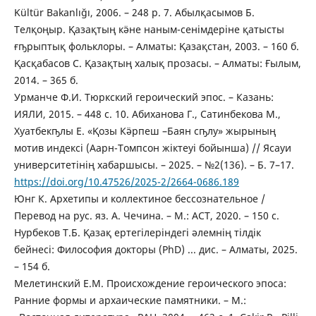
Kültür Bakanlığı, 2006. – 248 p. 7. Абылқасымов Б.
Телқоңыр. Қазақтың кӛне наным-сенiмдерiне қатысты
ғҧрыптық фольклоры. – Алматы: Қазақстан, 2003. – 160 б.
Қасқабасов С. Қазақтың халық прозасы. – Алматы: Ғылым,
2014. – 365 б.
Урманче Ф.И. Тюркский героический эпос. – Казань:
ИЯЛИ, 2015. – 448 с. 10. Абиханова Г., Сатинбекова М.,
Хуатбекҧлы Е. «Қозы Кӛрпеш –Баян сҧлу» жырының
мотив индексі (Аарн-Томпсон жіктеуі бойынша) // Ясауи
университетінің хабаршысы. – 2025. – №2(136). – Б. 7–17.
https://doi.org/10.47526/2025-2/2664-0686.189
Юнг К. Архетипы и коллектиное бессознательное /
Перевод на рус. яз. А. Чечина. – М.: АСТ, 2020. – 150 с.
Нурбеков Т.Б. Қазақ ертегілеріндегі әлемнің тілдік
бейнесі: Философия докторы (PhD) ... дис. – Алматы, 2025.
– 154 б.
Мелетинский Е.М. Происхождение героического эпоса:
Ранние формы и архаические памятники. – М.: