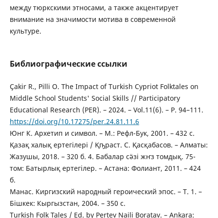
между тюркскими этносами, а также акцентирует
внимание на значимости мотива в современной
культуре.
Библиографические ссылки
Çakir R., Pilli O. The Impact of Turkish Cypriot Folktales on
Middle School Students' Social Skills // Participatory
Educational Research (PER). – 2024. – Vol.11(6). – P. 94–111.
https://doi.org/10.17275/per.24.81.11.6
Юнг К. Архетип и символ. – М.: Рефл-Бук, 2001. – 432 с.
Қазақ халық ертегілері / Қҧраст. С. Қасқабасов. – Алматы:
Жазушы, 2018. – 320 б. 4. Бабалар сӛзі жҥз томдық. 75-
том: Батырлық ертегілер. – Астана: Фолиант, 2011. – 424
б.
Манас. Киргизский народный героический эпос. – Т. 1. –
Бішкек: Кыргызстан, 2004. – 350 с.
Turkish Folk Tales / Ed. by Pertev Naili Boratav. – Ankara: