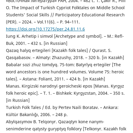
«Восточная литература» РАН, 2004. – 462 с. 1. Çakir R., Pilli
O. The Impact of Turkish Cypriot Folktales on Middle School
Students' Social Skills // Participatory Educational Research
(PER). – 2024. – Vol.11(6). – P. 94–111.
https://doi.org/10.17275/per.24.81.11.6
Iung K. Arhetip i simvol [Archetype and symbol]. – M.: Refl-
Buk, 2001. – 432 s. [in Russian]
Qazaq halyq ertegіlerі [Kazakh folk tales] / Qurast. S.
Qasqabasov. – Almaty: Zhazushy, 2018. – 320 b. [in Kazakh]
Babalar sozі zhuz tomdyq. 75-tom: Batyrlyq ertegіler [The
word ancestors is one hundred volumes. Volume 75: heroic
tales]. – Astana: Foliant, 2011. – 424 b. [in Kazakh]
Manas. Kirgizski narodnyi geroicheski epos [Manas. Kyrgyz
folk heroic epic]. – T. 1. – Bishkek: Kyrgyzstan, 2004. – 350 s.
[in Russian]
Turkish Folk Tales / Ed. by Pertev Naili Boratav. – Ankara:
Kültür Bakanlığı, 2006. – 248 p.
Abylqasymov B. Telqonyr. Qazaqtyn kone nanym-
senimderine qatysty guryptyq folklory [Telkonyr. Kazakh folk