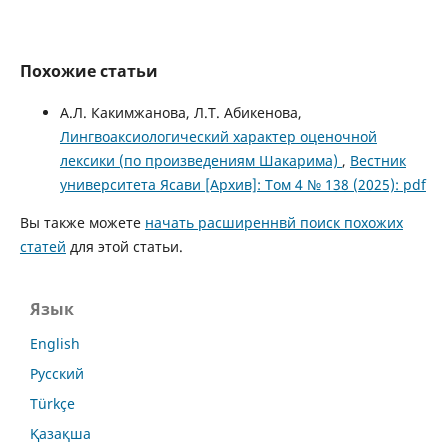
Похожие статьи
А.Л. Какимжанова, Л.Т. Абикенова,
Лингвоаксиологический характер оценочной
лексики (по произведениям Шакарима)
,
Вестник
университета Ясави [Архив]: Том 4 № 138 (2025): pdf
Вы также можете
начать расширеннвй поиск похожих
статей
для этой статьи.
Язык
English
Русский
Türkçe
Қазақша