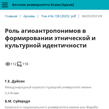
Вестник университета Ясави [Архив]
Главная
/
Архивы
/
Том 4 № 138 (2025): pdf
/
ФИЛОЛОГИЯ
Роль агиоантропонимов в
формировании этнической и
культурной идентичности
112
118
Г.Е. Дуйсен
Международный казахско-турецкий университет имени
Х.А.Ясави
Б.М. Сүйерқұл
Казахского национального университета имени аль-Фараби