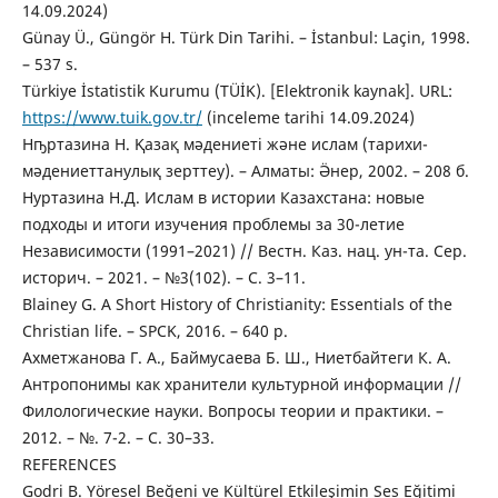
14.09.2024)
Günay Ü., Güngör H. Türk Din Tarihi. – İstanbul: Laçin, 1998.
– 537 s.
Türkiye İstatistik Kurumu (TÜİK). [Elektronik kaynak]. URL:
https://www.tuik.gov.tr/
(inceleme tarihi 14.09.2024)
Нҧртазина Н. Қазақ мәдениеті және ислам (тарихи-
мәдениеттанулық зерттеу). – Алматы: Ӛнер, 2002. – 208 б.
Нуртазина Н.Д. Ислам в истории Казахстана: новые
подходы и итоги изучения проблемы за 30-летие
Независимости (1991–2021) // Вестн. Каз. нац. ун-та. Сер.
историч. – 2021. – №3(102). – С. 3–11.
Blainey G. A Short History of Christianity: Essentials of the
Christian life. – SPCK, 2016. – 640 p.
Ахметжанова Г. А., Баймусаева Б. Ш., Ниетбайтеги К. А.
Антропонимы как хранители культурной информации //
Филологические науки. Вопросы теории и практики. –
2012. – №. 7-2. – С. 30–33.
REFERENCES
Godri B. Yöresel Beğeni ve Kültürel Etkileşimin Ses Eğitimi