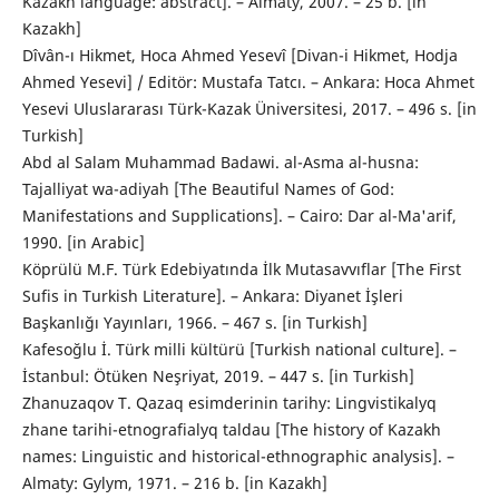
Kazakh language: abstract]. – Almaty, 2007. – 25 b. [in
Kazakh]
Dîvân-ı Hikmet, Hoca Ahmed Yesevî [Divan-i Hikmet, Hodja
Ahmed Yesevi] / Editör: Mustafa Tatcı. – Ankara: Hoca Ahmet
Yesevi Uluslararası Türk-Kazak Üniversitesi, 2017. – 496 s. [in
Turkish]
Abd al Salam Muhammad Badawi. al-Asma al-husna:
Tajalliyat wa-adiyah [The Beautiful Names of God:
Manifestations and Supplications]. – Cairo: Dar al-Ma'arif,
1990. [in Arabic]
Köprülü M.F. Türk Edebiyatında İlk Mutasavvıflar [The First
Sufis in Turkish Literature]. – Ankara: Diyanet İşleri
Başkanlığı Yayınları, 1966. – 467 s. [in Turkish]
Kafesoğlu İ. Türk milli kültürü [Turkish national culture]. –
İstanbul: Ötüken Neşriyat, 2019. – 447 s. [in Turkish]
Zhanuzaqov T. Qazaq esіmderіnіn tarihy: Lingvistikalyq
zhane tarihi-etnografialyq taldau [The history of Kazakh
names: Linguistic and historical-ethnographic analysis]. –
Almaty: Gylym, 1971. – 216 b. [in Kazakh]