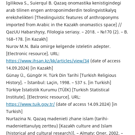
Igilikova S., Suierqul B. Qazaq onomastika kenіstіgіndegі
arab tіlіnen engen antroponimderdіn teolingvistikalyq
erekshelіkterі [Theolinguistic features of anthroponyms
imported from Arabic in the Kazakh onomastics space] //
QazUU Habarshysy, Filologia seriasy. – 2018. – №170 (2). – B.
168–178. [in Kazakh]
Nurov M.N. Bala omіrge kelgende іsteletіn adepter.
[Electronic resource]. URL:
https://www.ihsan.kz/kk/articles/view/34
(date of access
14.09.2024) [in Kazakh]
Günay Ü., Güngör H. Türk Din Tarihi [Turkish Religious
History]. – İstanbul: Laçin, 1998. – 537 s. [in Turkish]
Türkiye İstatistik Kurumu (TÜİK) [Turkish Statistical
Institute]. [Electronic resource]. URL:
https://www.tuik.gov.tr/
(date of access 14.09.2024) [in
Turkish]
Nurtazina N. Qazaq madenietі zhane islam (tarihi-
madeniettanulyq zertteu) [Kazakh culture and Islam
(historical and cultural research)]. – Almaty: Oner, 2002. –