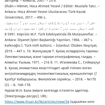
автореф. – Алматы, 2007. – 25 б.
Dîvân-ı Hikmet, Hoca Ahmed Yesevî / Editör: Mustafa Tatcı. –
Ankara: Hoca Ahmet Yesevi Uluslararası Türk-Kazak
Üniversitesi, 2017. – 496 s.
. الاس اًء انسس تده اُخ وادػ حُ ػثذ انسلاو محمد تذو .ٌ تىاسطح:
ػثذ انسلاو محمد تذو .ٌ تفاص مُ ان شُش: انقاهشج داس ان ؼًاسف
5991 8. Köprülü M.F. Türk Edebiyatında İlk Mutasavvıflar. –
Ankara: Diyanet İşleri Başkanlığı Yayınları, 1966. – 467 s.
Kafesoğlu İ. Türk milli kültürü. – İstanbul: Ötüken Neşriyat,
2019. – 447 s. 10. Жанҧзақов Т. Қазақ есімдерінің тарихы:
Лингвистикалық және тарихи-этнографиялық талдау. –
Алматы: Ғылым, 1971. – 216 б. 11. Игиликова С., Сҥйерқҧл
Б. Қазақ ономастика кеңістігіндегі араб тілінен енген
антропонимдердің теолингвистикалық ерекшеліктері //
ҚазҦУ Хабаршысы, Филология сериясы. – 2018. – №170
(2). – Б. 168–178.
Нуров М.Н. Бала ӛмірге келгенде істелетін әдептер.
[Электронды ресурс]. URL:
https://www.ihsan.kz/kk/articles/view/34
(қаралған кҥні