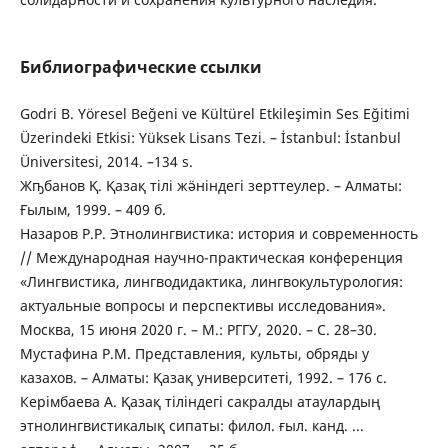
Библиографические ссылки
Godri B. Yöresel Beğeni ve Kültürel Etkileşimin Ses Eğitimi
Üzerindeki Etkisi: Yüksek Lisans Tezi. – İstanbul: İstanbul
Üniversitesi, 2014. –134 s.
Жҧбанов Қ. Қазақ тілі жӛніндегі зерттеулер. – Алматы:
Ғылым, 1999. – 409 б.
Назаров Р.Р. Этнолингвистика: история и современность
// Международная научно-практическая конференция
«Лингвистика, лингводидактика, лингвокультурология:
актуальные вопросы и перспективы исследования».
Москва, 15 июня 2020 г. – М.: РГГУ, 2020. – С. 28–30.
Мустафина Р.М. Представления, культы, обряды у
казахов. – Алматы: Қазақ университеті, 1992. – 176 с.
Керімбаева А. Қазақ тіліндегі сакралды атаулардың
этнолингвистикалық сипаты: филол. ғыл. канд. ...