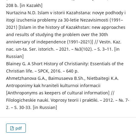
208 b. [in Kazakh]
Nurtazina N.D. Islam v istorii Kazahstana: novye podhody i
itogi izuchenia problemy za 30-letie Nezavisimosti (1991–
2021) [Islam in the history of Kazakhstan: new approaches
and results of studying the problem over the 30th
anniversary of independence (1991–2021)] // Vestn. Kaz.
nac. un-ta. Ser. istorich. – 2021. – №3(102). – S. 3–11. [in
Russian]
Blainey G. A Short History of Christianity: Essentials of the
Christian life. – SPCK, 2016. – 640 p.
Ahmetzhanova G.A., Baimusaeva B.Sh., Nietbaitegi K.A.
Antroponimy kak hraniteli kulturnoi informacii
[Anthroponyms as keepers of cultural information] //
Filologicheskie nauki. Voprosy teorii i praktiki. – 2012. – №. 7-
2. – S. 30-33. [in Russian]
pdf