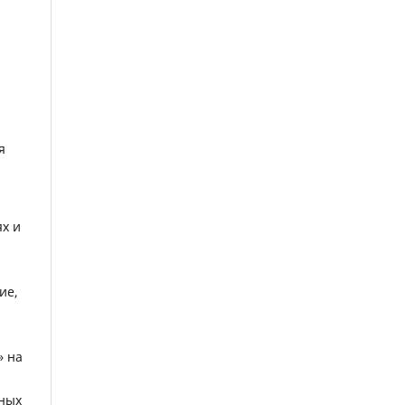
я
х и
ие,
» на
иных