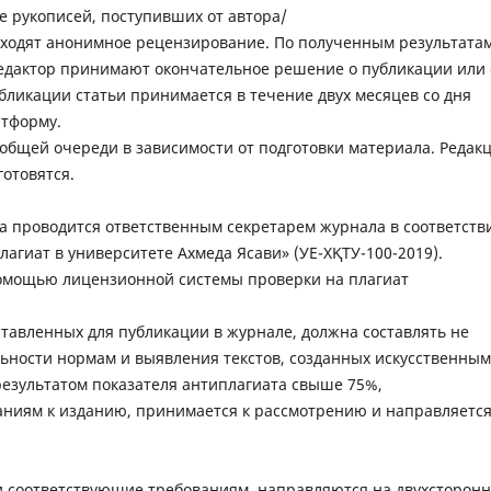
 рукописей, поступивших от автора/
роходят анонимное рецензирование. По полученным результата
едактор принимают окончательное решение о публикации или 
бликации статьи принимается в течение двух месяцев со дня
латформу.
 общей очереди в зависимости от подготовки материала. Редак
готовятся.
а проводится ответственным секретарем журнала в соответств
агиат в университете Ахмеда Ясави» (УЕ-ХҚТУ-100-2019).
помощью лицензионной системы проверки на плагиат
.
ставленных для публикации в журнале, должна составлять не
льности нормам и выявления текстов, созданных искусственным
 результатом показателя антиплагиата свыше 75%,
ниям к изданию, принимается к рассмотрению и направляется
и соответствующие требованиям, направляются на двухсторон