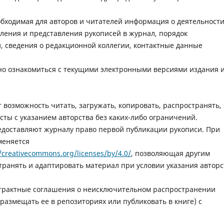
обходимая для авторов и читателей информация о деятельност
ления и представления рукописей в журнал, порядок
, сведения о редакционной коллегии, контактные данные
но ознакомиться с текущими электронными версиями издания 
 возможность читать, загружать, копировать, распространять,
ксты с указанием авторства без каких-либо ограничений.
едоставляют журналу право первой публикации рукописи. При
меняется
//creativecommons.org/licenses/by/4.0/
, позволяющая другим
транять и адаптировать материал при условии указания авторс
нтрактные соглашения о неисключительном распространении
размещать ее в репозиториях или публиковать в книге) с