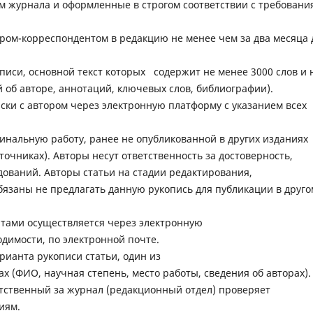
 журнала и оформленные в строгом соответствии с требовани
ором-корреспондентом в редакцию не менее чем за два месяца 
иси, основной текст которых содержит не менее 3000 слов и 
й об авторе, аннотаций, ключевых слов, библиографии).
ски с автором через электронную платформу с указанием всех
нальную работу, ранее не опубликованной в других изданиях
точниках). Авторы несут ответственность за достоверность,
дований. Авторы статьи на стадии редактирования,
бязаны не предлагать данную рукопись для публикации в друго
нтами осуществляется через электронную
одимости, по электронной почте.
рианта рукописи статьи, один из
х (ФИО, научная степень, место работы, сведения об авторах).
тственный за журнал (редакционный отдел) проверяет
иям.