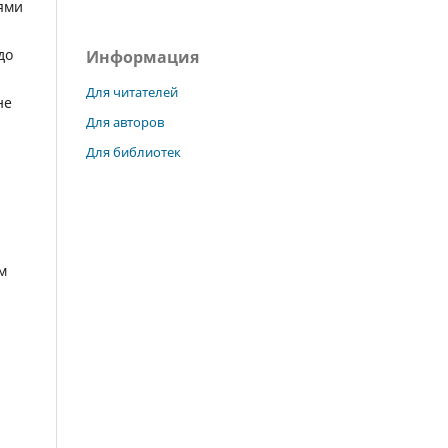
ями
до
Информация
Для читателей
не
Для авторов
Для библиотек
м