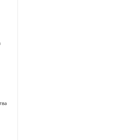
и
и
тва