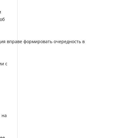
м
об
ция вправе формировать очередность в
ии с
 на
нее