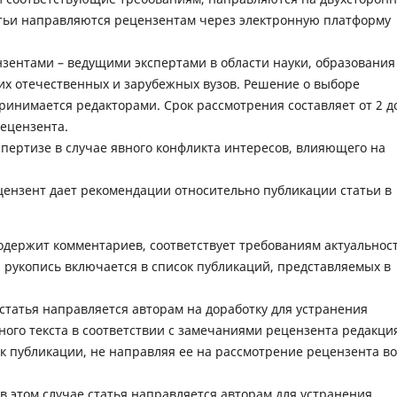
тьи направляются рецензентам через электронную платформу
зентами – ведущими экспертами в области науки, образования
их отечественных и зарубежных вузов. Решение о выборе
ринимается редакторами. Срок рассмотрения составляет от 2 д
ецензента.
спертизе в случае явного конфликта интересов, влияющего на
ензент дает рекомендации относительно публикации статьи в
содержит комментариев, соответствует требованиям актуальнос
 рукопись включается в список публикаций, представляемых в
 статья направляется авторам на доработку для устранения
ого текста в соответствии с замечаниями рецензента редакци
к публикации, не направляя ее на рассмотрение рецензента во
 в этом случае статья направляется авторам для устранения