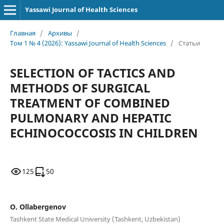
Yassawi Journal of Health Sciences
Главная
/
Архивы
/
Том 1 № 4 (2026): Yassawi Journal of Health Sciences
/
Статьи
SELECTION OF TACTICS AND
METHODS OF SURGICAL
TREATMENT OF COMBINED
PULMONARY AND HEPATIC
ECHINOCOCCOSIS IN CHILDREN
125
50
O. Ollabergenov
Tashkent State Medical University (Tashkent, Uzbekistan)