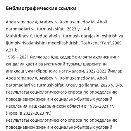
Библиографические ссылки
Abduramanov X, Arabov N, Xolmuxamedov M. Aholi
daromadlari va turmush sifati. 2023 y. 14-b.
Muhitdinov.X. Hudud aholisi turmush darajasini oshirish va
ijtimoiy rivojlanishini modellashtirish. Toshkent “Fan”.2009
y.21 b.
1985 – 2021 йилларда Қашқадарё вилояти аҳолисининг
кундалик ҳаёти ва ижтимоий турмуш шароитини
аниқлаш учун сўровнома натижалари. 2022-2023 йиллар.
Abduramanov X, Arabov N, Xolmuxamedov M. Aholi
daromadlari va turmush sifati.O‘quv qo’llanma. 2023 y. 3-b.
Результаты социологического опроса по определению
повседневной жизни и социально-бытовых условий
населения Кашкадарьинской области в 1985–2021 гг.
(Пров. в 2022–2023 гг.).
Результаты социологического опроса по определению
повседневной жизни и социально-бытовых условий