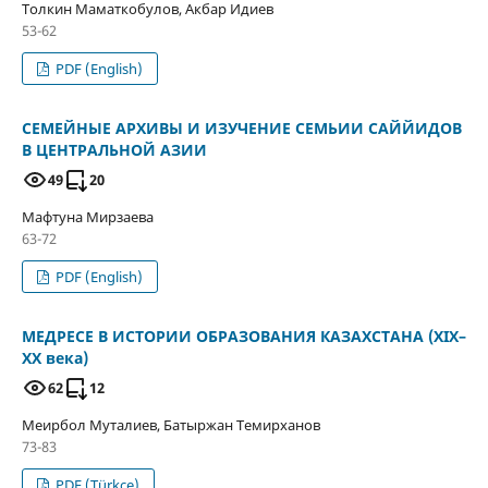
Толкин Маматкобулов, Акбар Идиев
53-62
PDF (English)
СЕМЕЙНЫЕ АРХИВЫ И ИЗУЧЕНИЕ СЕМЬИИ САЙЙИДОВ
В ЦЕНТРАЛЬНОЙ АЗИИ
49
20
Мафтуна Мирзаева
63-72
PDF (English)
МЕДРЕСЕ В ИСТОРИИ ОБРАЗОВАНИЯ КАЗАХСТАНА (XIX–
XX века)
62
12
Меирбол Муталиев, Батыржан Темирханов
73-83
PDF (Türkçe)