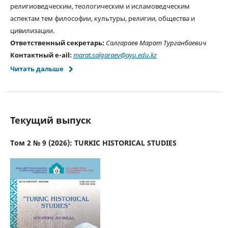
религиоведческим, теологическим и исламоведческим
аспектам тем философии, культуры, религии, общества и
цивилизации.
Ответственный секретарь:
Салгараев
Марат
Турганбаевич
Контактный e-
ail
:
marat
.
salgaraev
@
ayu
.
edu
.
kz
Читать дальше
Текущий выпуск
Том 2 № 9 (2026): TURKIC HISTORICAL STUDIES